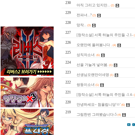
230
아직 그리고 있지만...
(2)
229
전파녀...?
(2)
228
망작...
(3)
227
[창작소설] 서쪽 하늘의 주민들 -2.1-
(
226
오랬만에 올려봄니다 .
(4)
225
성직자소녀.
(6)
224
선을 가늘게 넣어봄.
(1)
223
선생님오랜만이네영
(1)
222
쌍둥이소녀
(5)
221
[창작소설] 서쪽 하늘의 주민들 -1.4-
(
220
안녕하세요~ 첨올립니당'ㅁ'
(6)
219
그림한번 그려봤습니다-5
(4)