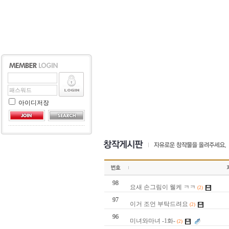
아이디저장
98
요새 손그림이 웰케 ㅋㅋ
(2)
97
이거 조언 부탁드려요
(2)
96
미녀와마녀 -1화-
(2)